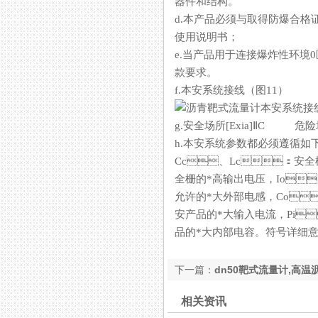
器件和结构。
d.本产品必须与取得防爆合格证安全
使用说明书；
e.当产品用于连接爆炸性环境0区
款要求。
f.本安系统接线（图11）
g.安全场所[Exia]ⅡC 危险场
h.本安系统参数都必须遵循如下匹配原
Cc、Lc：安全
全栅的*高输出电压，Io
允许的*大外部电感，Co
安产品的*大输入电流，Pi
品的*大内部电容。符号详细意义见GB
下一篇：
dn50靶式流量计,高
相关资讯