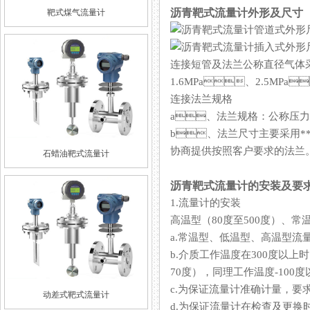
沥青靶式流量计外形及尺寸
靶式煤气流量计
连接短管及法兰公称直径气体采
1.6MPa、2.5MPa
连接法兰规格
a、法兰规格：公称压力0.6MP
b、法兰尺寸主要采用**标准
协商提供按照客户要求的法兰
石蜡油靶式流量计
沥青靶式流量计的安装及要
1.流量计的安装
高温型（80度至500度）、常温
a.常温型、低温型
b.介质工作温度在300度以上
70度），同理工作温度-100度
c.为保证流量计准确计量，要
动差式靶式流量计
d.为保证流量计在检查及更换时不影