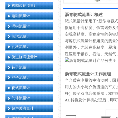
椭圆齿轮流量计
沥青靶式流量计概述
电磁流量计
靶式流量计采用了*新型电容式力
涡街流量计
款适用于高粘度、低雷诺
实现高精度、高稳定性的关键所
蒸汽流量计
与容积式流量计相媲美的测量准确
孔板流量计
测量外，尤其在高粘度、易堵
泛应用于钢铁、石油、天然气
旋进旋涡流量计
转子流量计
沥青靶式流量计工作原理
浮子流量计
当介质在测量管中流动时
用力的大小与介质流速的平方成正
靶式流量计
杆）传至双电容传感器，双电
气体流量计
AD转换及计算机处理后，
超声波流量计