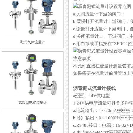
a.关闭流量计下游的阀门；
b.缓慢打开流量计上游阀门，使
c.缓慢打开流量计下游阀门，使
d.关闭流量计上、下游阀门
靶式气体流量计
e.用白纸或手指按在“ZERO”
注意事项
不允许直接在流量计测量管前后端安装
如果需要在流量计前后管道上安装
沥青靶式流量计接线
a、24V供电型
高温型靶式流量计
1.24V供电型流量可具备多种输出方
a.电流输出：4～20mA；电
b.脉冲输出：0～1000Hz
c.RS485接口：电源：16
d.电流输出+HART：4