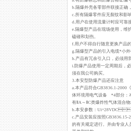
a.有防爆标志和防爆合格证编号
b.隔爆外壳各零部件联接正确，紧
c.所有隔爆零件应无裂纹和影响隔
d.用户在使用流量计时应可靠接地
e.隔爆型产品在现场使用
磕碰和划伤。
f.用户不得自行随意更换产品的
g.隔爆型产品的引入电缆*小外
h.产品有冗余引入口，必须
i.防爆产品使用一定周期后
须在我公司购买。
3.本安型防爆产品还应注意
a.本产品符合GB3836.1-20
体环境用电气设备 *4部分：本质安全型
有ⅡA～ⅡC类爆炸性气体混合物场
b.本安参数：Ui=28VDC
c.产品安装应按照GB3836.
的有关规定进行。并由专