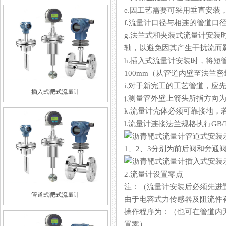
e.因工艺需要可采用垂直安装
f.流量计口径与相连的管道口径尺寸
g.法兰式和夹装式流量计安装时
轴，以避免因其产生干扰流而影响
h.插入式流量计安装时，将
100mm（从管道内壁至法兰密封
i.对于新完工的工艺管道，应
插入式靶式流量计
j.测量管外壁上箭头所指方向为被测
k.流量计壳体必须可靠接地，若
l.流量计连接法兰规格执行GB/
1、2、3分别为前后阀和旁通阀
2.流量计设置零点
注：（流量计安装后必须先
管道式靶式流量计
由于电容式力传感器及阻流件有自重
操作程序为：（也可在管道内
置零）